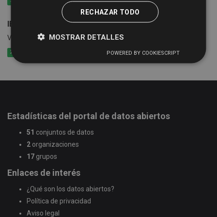
XLSX
CSV
XLS
RECHAZAR TODO
IBI Propiedades inmobiliarias urbanas
MOSTRAR DETALLES
Valor catastral por calles y usos de cada municipio
XLSX
CSV
XLS
POWERED BY COOKIESCRIPT
Estadísticas del portal de datos abiertos
51
conjuntos de datos
2
organizaciones
17
grupos
Enlaces de interés
¿Qué son los datos abiertos?
Política de privacidad
Aviso legal