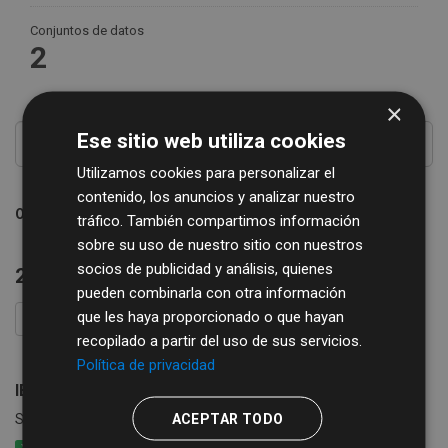
Conjuntos de datos
2
×
Ese sitio web utiliza cookies
Utilizamos cookies para personalizar el
contenido, los anuncios y analizar nuestro
Ordenar por
tráfico. También compartimos información
sobre su uso de nuestro sitio con nuestros
socios de publicidad y análisis, quienes
2 conjuntos de datos encontrados
pueden combinarla con otra información
que les haya proporcionado o que hayan
FILTRAR RESULTADOS
recopilado a partir del uso de sus servicios.
Política de privacidad
IBI Propiedades inmobiliarias rústicas
ACEPTAR TODO
Superficie rústica y valor catastral por municipio