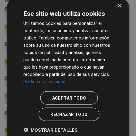
Datos y Recursos
×
IBI Propiedades inmobiliarias rústicas 2022
Ese sitio web utiliza cookies
IBI Propiedades inmobiliarias rústicas 2022
Utilizamos cookies para personalizar el
IBI Propiedades inmobiliarias rústicas 2022
contenido, los anuncios y analizar nuestro
IBI Propiedades inmobiliarias rústicas 2022
tráfico. También compartimos información
sobre su uso de nuestro sitio con nuestros
IBI Propiedades inmobiliarias rústicas 2023
IBI Propiedades inmobiliarias rústicas 2023
socios de publicidad y análisis, quienes
pueden combinarla con otra información
IBI Propiedades inmobiliarias rústicas 2023 csv
que les haya proporcionado o que hayan
IBI Propiedades inmobiliarias rústicas 2023 csv
recopilado a partir del uso de sus servicios.
IBI Propiedades inmobiliarias rústicas 2024
Política de privacidad
IBI Propiedades inmobiliarias rústicas 2024
IBI Propiedades inmobiliarias rústicas 2024 CSV
ACEPTAR TODO
IBI Propiedades inmobiliarias rústicas 2024 CSV
IBI Propiedades inmobiliarias rústicas 2025
RECHAZAR TODO
IBI Propiedades inmobiliarias rústicas 2025
MOSTRAR DETALLES
IBI Propiedades inmobiliarias rústicas 2025 CSV