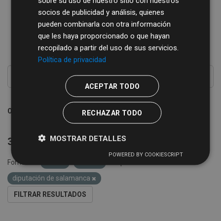
sobre su uso de nuestro sitio con nuestros
socios de publicidad y análisis, quienes
Conjuntos de datos
pueden combinarla con otra información
36
que les haya proporcionado o que hayan
recopilado a partir del uso de sus servicios.
Política de privacidad
ACEPTAR TODO
Ordenar por
RECHAZAR TODO
MOSTRAR DETALLES
36 conjuntos de datos encontrados
POWERED BY COOKIESCRIPT
Formatos:
CSV
XLSX
etiquetas:
diputación de salamanca
FILTRAR RESULTADOS