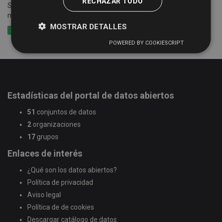
RECHAZAR TODO
Suma de las cuotas tributarias del impuesto por epígrafes y
municipios
MOSTRAR DETALLES
XLSX
CSV
XLS
POWERED BY COOKIESCRIPT
Estadísticas del portal de datos abiertos
51
conjuntos de datos
2
organizaciones
17
grupos
Enlaces de interés
¿Qué son los datos abiertos?
Política de privacidad
Aviso legal
Política de de cookies
Descargar catálogo de datos