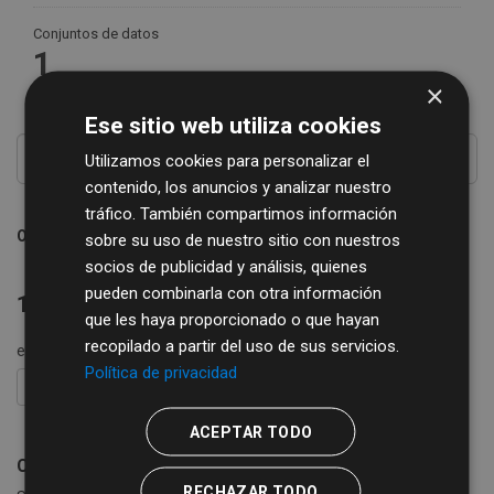
Conjuntos de datos
1
×
Ese sitio web utiliza cookies
Utilizamos cookies para personalizar el
contenido, los anuncios y analizar nuestro
tráfico. También compartimos información
Ordenar por
sobre su uso de nuestro sitio con nuestros
socios de publicidad y análisis, quienes
pueden combinarla con otra información
1 conjunto de datos encontrado
que les haya proporcionado o que hayan
recopilado a partir del uso de sus servicios.
etiquetas:
REGTSA
impuestos
Política de privacidad
FILTRAR RESULTADOS
ACEPTAR TODO
Censo empresarial de actividades económicas
RECHAZAR TODO