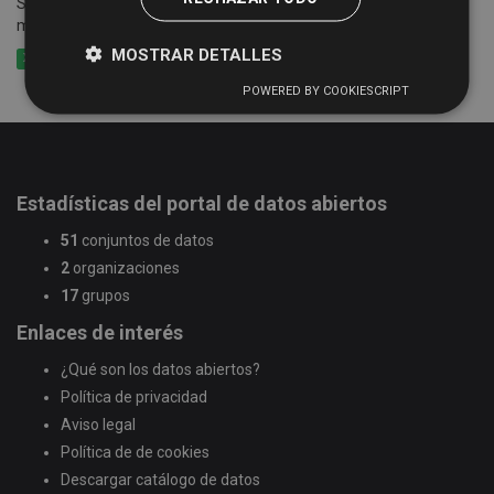
Suma de las cuotas tributarias del impuesto por epígrafes y
municipios
MOSTRAR DETALLES
XLSX
CSV
XLS
POWERED BY COOKIESCRIPT
Estadísticas del portal de datos abiertos
51
conjuntos de datos
2
organizaciones
17
grupos
Enlaces de interés
¿Qué son los datos abiertos?
Política de privacidad
Aviso legal
Política de de cookies
Descargar catálogo de datos