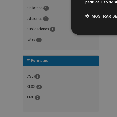
partir del uso de 
biblioteca
1
MOSTRAR DE
ediciones
1
publicaciones
1
rutas
1
Formatos
CSV
2
XLSX
2
XML
2