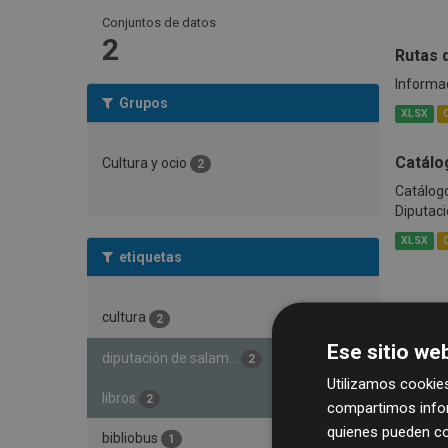
Conjuntos de datos
2
Rutas 
Informac
Grupos
XLSX
Catálo
Cultura y ocio
2
Catálogo
Diputació
XLSX
etiquetas
cultura
2
Ese sitio web
diputación de salam...
2
Utilizamos cookies
libros
2
compartimos infor
quienes pueden co
bibliobus
1