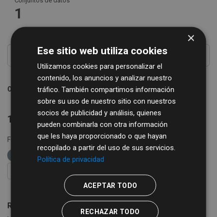
Conjuntos de datos
1
×
Ese sitio web utiliza cookies
Utilizamos cookies para personalizar el
contenido, los anuncios y analizar nuestro
tráfico. También compartimos información
Ordenar por
sobre su uso de nuestro sitio con nuestros
socios de publicidad y análisis, quienes
1 conjunto de datos encontrado
pueden combinarla con otra información
que les haya proporcionado o que hayan
Formatos:
XLSX
etiquetas:
diputación de salamanca
recopilado a partir del uso de sus servicios.
libros
bibliobus
Política de privacidad
FILTRAR RESULTADOS
ACEPTAR TODO
Rutas de Bibliobús
RECHAZAR TODO