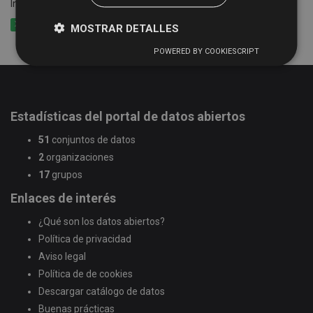
Información de las rutas y calendario del Servicio de Bibliobús
XLSX
CSV
XML
MOSTRAR DETALLES
POWERED BY COOKIESCRIPT
Estadísticas del portal de datos abiertos
51
conjuntos de datos
2
organizaciones
17
grupos
Enlaces de interés
¿Qué son los datos abiertos?
Política de privacidad
Aviso legal
Política de de cookies
Descargar catálogo de datos
Buenas prácticas