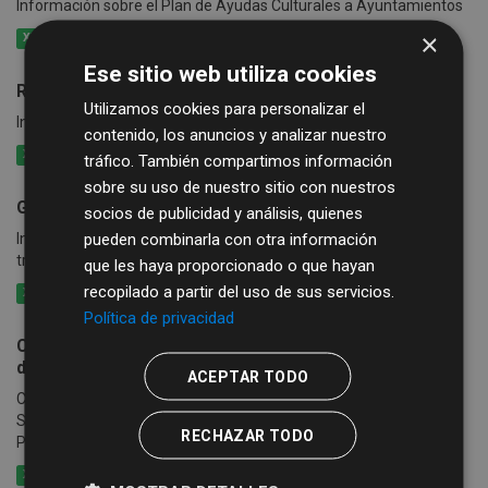
Información sobre el Plan de Ayudas Culturales a Ayuntamientos
×
XLSX
CSV
XML
Ese sitio web utiliza cookies
Rutas de Bibliobús
Utilizamos cookies para personalizar el
Información de las rutas y calendario del Servicio de Bibliobús
contenido, los anuncios y analizar nuestro
XLSX
CSV
XML
tráfico. También compartimos información
sobre su uso de nuestro sitio con nuestros
Guía de Recursos Culturales
socios de publicidad y análisis, quienes
pueden combinarla con otra información
Información sobre grupos, artistas, empresas..., que se ofertan a
través de la Guía de Recursos Culturales
que les haya proporcionado o que hayan
recopilado a partir del uso de sus servicios.
XLSX
CSV
XML
Política de privacidad
Catálogo de publicaciones de la Diputación Provincial
de Salamanca
ACEPTAR TODO
Catálogo de las publicaciones de la Diputación Provincial de
Salamanca, que incluye las ediciones de la Sección de
RECHAZAR TODO
Publicaciones de Diputación y las del Instituto de las...
XLSX
CSV
XML