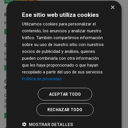
XLSX
CSV
XML
×
Ese sitio web utiliza cookies
Rutas de Bibliobús
Información de las rutas y calendario del Servicio de Bibliobús
Utilizamos cookies para personalizar el
contenido, los anuncios y analizar nuestro
XLSX
CSV
XML
tráfico. También compartimos información
sobre su uso de nuestro sitio con nuestros
Guía de Recursos Culturales
socios de publicidad y análisis, quienes
Información sobre grupos, artistas, empresas..., que se ofertan a
pueden combinarla con otra información
través de la Guía de Recursos Culturales
que les haya proporcionado o que hayan
XLSX
CSV
XML
recopilado a partir del uso de sus servicios.
Política de privacidad
Catálogo de publicaciones de la Diputación Provincial
de Salamanca
ACEPTAR TODO
Catálogo de las publicaciones de la Diputación Provincial de
Salamanca, que incluye las ediciones de la Sección de
Publicaciones de Diputación y las del Instituto de las...
RECHAZAR TODO
XLSX
CSV
XML
MOSTRAR DETALLES