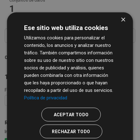
Conjuntos de datos
1
×
Ese sitio web utiliza cookies
Utilizamos cookies para personalizar el
contenido, los anuncios y analizar nuestro
tráfico. También compartimos información
Ordenar por
sobre su uso de nuestro sitio con nuestros
socios de publicidad y análisis, quienes
pueden combinarla con otra información
1 conjunto de datos encontrado
que les haya proporcionado o que hayan
recopilado a partir del uso de sus servicios.
Formatos:
CSV
XLSX
etiquetas:
biblioteca
Política de privacidad
FILTRAR RESULTADOS
ACEPTAR TODO
Rutas de Bibliobús
RECHAZAR TODO
Información de las rutas y calendario del Servicio de Bibliobús