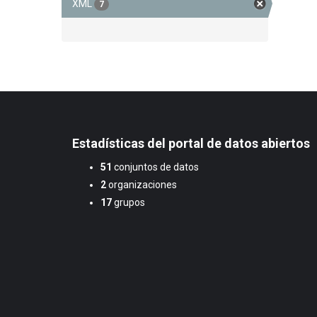
XML
7
Estadísticas del portal de datos abiertos
51
conjuntos de datos
2
organizaciones
17
grupos