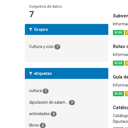
Conjuntos de datos
7
Subven
Informac
Grupos
XLSX
Rutas 
Cultura y ocio
7
Informac
XLSX
etiquetas
Guía d
Informac
cultura
7
XLSX
diputación de salam...
7
Catálo
actividades
3
Catálogo
Diputació
libros
2