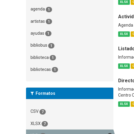
XLSX
agenda
1
Activid
artistas
1
Agenda C
ayudas
1
XLSX
bibliobus
1
Listad
Informac
biblioteca
1
XLSX
bibliotecas
1
Directo
Informac
Formatos
Centro 
XLSX
CSV
7
XLSX
7