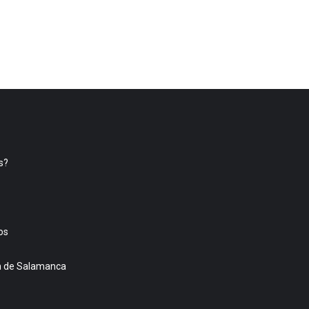
s?
os
ón de Salamanca