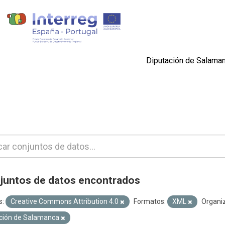
Diputación de Salama
juntos de datos encontrados
s:
Creative Commons Attribution 4.0
Formatos:
XML
Organi
ción de Salamanca