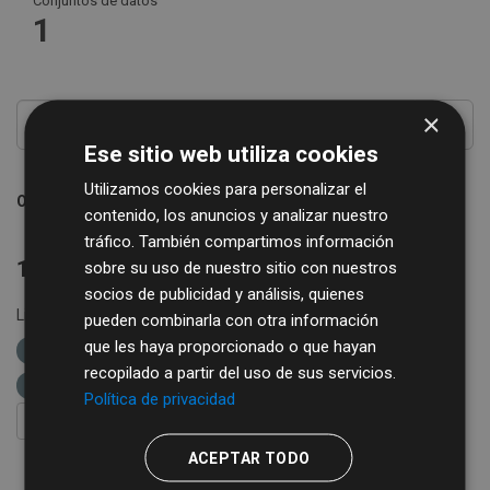
Conjuntos de datos
1
×
Ese sitio web utiliza cookies
Utilizamos cookies para personalizar el
Ordenar por
contenido, los anuncios y analizar nuestro
tráfico. También compartimos información
1 conjunto de datos encontrado
sobre su uso de nuestro sitio con nuestros
socios de publicidad y análisis, quienes
Licencias:
Creative Commons Attribution 4.0
Formatos:
pueden combinarla con otra información
que les haya proporcionado o que hayan
XML
etiquetas:
diputación de salamanca
recopilado a partir del uso de sus servicios.
ganadería
Política de privacidad
FILTRAR RESULTADOS
ACEPTAR TODO