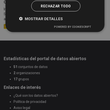
Cotizaciones semanales de la Lonja de Salamanca
RECHAZAR TODO
Información sobre las cotizaciones semanales de la Lonja de
Salamanca (celebradas cada lunes) desde el año 2005 hasta la
MOSTRAR DETALLES
actualidad. Se detalla información sobre la mesa,...
CSV
XLSX
XML
POWERED BY COOKIESCRIPT
Estadísticas del portal de datos abiertos
51
conjuntos de datos
2
organizaciones
17
grupos
Enlaces de interés
¿Qué son los datos abiertos?
Política de privacidad
Aviso legal