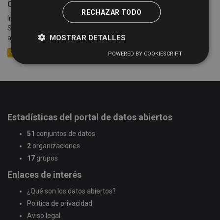
Cotizaciones semanales de la Lonja de Salamanca
RECHAZAR TODO
Información sobre las cotizaciones semanales de la Lonja de
Salamanca (celebradas cada lunes) desde el año 2005 hasta la
MOSTRAR DETALLES
actualidad. Se detalla información sobre la mesa,...
CSV
XLSX
XML
POWERED BY COOKIESCRIPT
Estadísticas del portal de datos abiertos
51
conjuntos de datos
2
organizaciones
17
grupos
Enlaces de interés
¿Qué son los datos abiertos?
Política de privacidad
Aviso legal