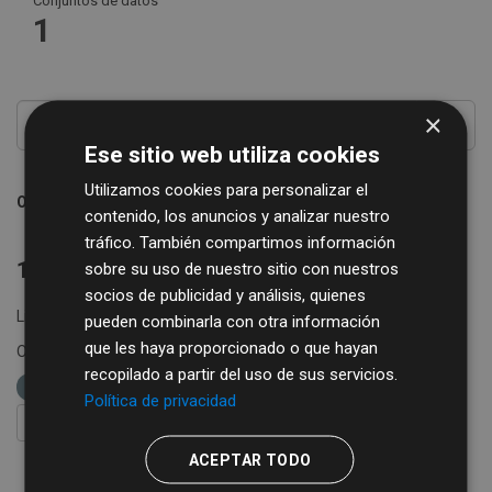
Conjuntos de datos
1
×
Ese sitio web utiliza cookies
Utilizamos cookies para personalizar el
Ordenar por
contenido, los anuncios y analizar nuestro
tráfico. También compartimos información
1 conjunto de datos encontrado
sobre su uso de nuestro sitio con nuestros
socios de publicidad y análisis, quienes
Licencias:
Creative Commons Attribution 4.0
pueden combinarla con otra información
que les haya proporcionado o que hayan
Organizaciones:
Diputación de Salamanca
Formatos:
recopilado a partir del uso de sus servicios.
XML
etiquetas:
ganadería
Política de privacidad
FILTRAR RESULTADOS
ACEPTAR TODO