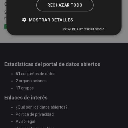
Censo empresarial de actividades económicas
RECHAZAR TODO
Suma de las cuotas tributarias del impuesto por epígrafes y
municipios
MOSTRAR DETALLES
XLSX
CSV
XLS
POWERED BY COOKIESCRIPT
Estadísticas del portal de datos abiertos
51
conjuntos de datos
2
organizaciones
17
grupos
Enlaces de interés
¿Qué son los datos abiertos?
Política de privacidad
Aviso legal