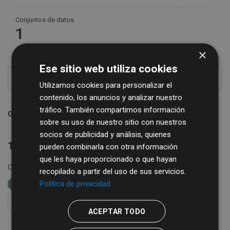
Conjuntos de datos
1
×
Ese sitio web utiliza cookies
Utilizamos cookies para personalizar el
contenido, los anuncios y analizar nuestro
tráfico. También compartimos información
Ordenar por
sobre su uso de nuestro sitio con nuestros
socios de publicidad y análisis, quienes
1 conjunto de datos encontrado
pueden combinarla con otra información
que les haya proporcionado o que hayan
Organizaciones:
REGTSA
Formatos:
CSV
etiquetas:
recopilado a partir del uso de sus servicios.
Política de privacidad
IAE
FILTRAR RESULTADOS
ACEPTAR TODO