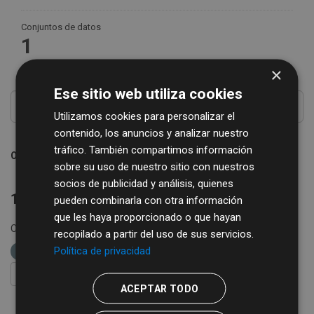
Conjuntos de datos
1
×
Ese sitio web utiliza cookies
Utilizamos cookies para personalizar el
contenido, los anuncios y analizar nuestro
tráfico. También compartimos información
Ordenar por
sobre su uso de nuestro sitio con nuestros
socios de publicidad y análisis, quienes
1 conjunto de datos encontrado
pueden combinarla con otra información
que les haya proporcionado o que hayan
Organizaciones:
REGTSA
Grupos:
IAE
Formatos:
recopilado a partir del uso de sus servicios.
Política de privacidad
CSV
XLS
etiquetas:
IAE
FILTRAR RESULTADOS
ACEPTAR TODO