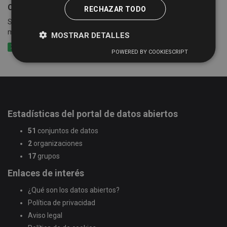
Censo empresarial de actividades económicas
RECHAZAR TODO
Suma de las cuotas tributarias del impuesto por epígrafes y
municipios
MOSTRAR DETALLES
XLSX
CSV
XLS
POWERED BY COOKIESCRIPT
Estadísticas del portal de datos abiertos
51
conjuntos de datos
2
organizaciones
17
grupos
Enlaces de interés
¿Qué son los datos abiertos?
Política de privacidad
Aviso legal