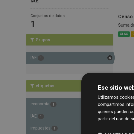
IAE
Conjuntos de datos
Censo 
1
Suma de 
XLSX
Grupos
IAE
1
etiquetas
Ese sitio web
Utilizamos cookies
economía
compartimos infor
1
quienes pueden co
IAE
1
partir del uso de 
impuestos
1