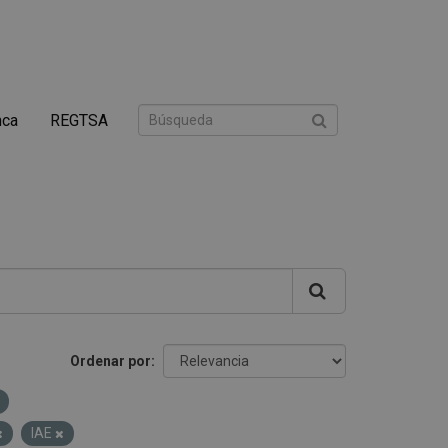
nca
REGTSA
Ordenar por
IAE