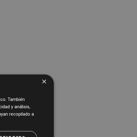
×
fico. También
dad y análisis,
yan recopilado a