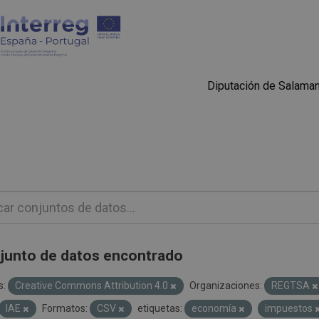
Diputación de Salama
junto de datos encontrado
s:
Creative Commons Attribution 4.0
Organizaciones:
REGTSA
IAE
Formatos:
CSV
etiquetas:
economía
impuestos