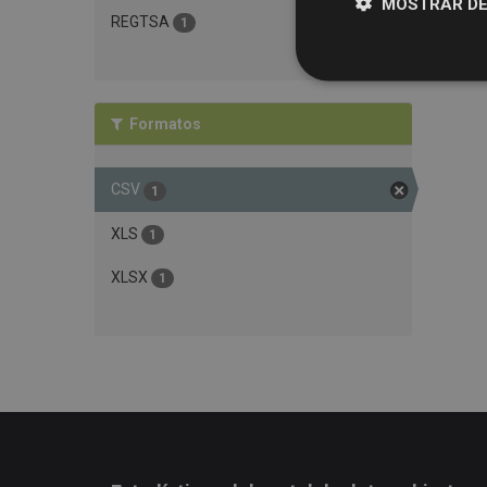
MOSTRAR DE
REGTSA
1
Formatos
CSV
1
XLS
1
XLSX
1