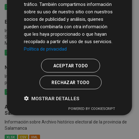
tráfico. También compartimos información
XLSX
CSV
XML
sobre su uso de nuestro sitio con nuestros
socios de publicidad y análisis, quienes
Entidades Locales de la Provincia de Salamanca
pueden combinarla con otra información
Información sobre Entidades Locales de la Provincia de
que les haya proporcionado o que hayan
Salamanca. Contiene datos de Municipios, Entidades Locales
recopilado a partir del uso de sus servicios.
Menores, Mancomunidades y sus vías de contacto.
Política de privacidad
XLSX
CSV
XML
ACEPTAR TODO
Núcleos de población de la Provincia de Salamanca
Información sobre Núcleos de población y municipio de
RECHAZAR TODO
pertenencia en la Provincia de Salamanca
XLSX
CSV
XML
MOSTRAR DETALLES
Archivo histórico electoral de la provincia de
POWERED BY COOKIESCRIPT
Salamanca
Información sobre Archivo histórico electoral de la provincia de
Salamanca
XLSX
CSV
XML