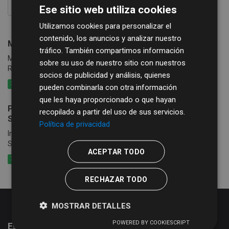
Ese sitio web utiliza cookies
FILTRAR RESULTADOS
Utilizamos cookies para personalizar el
contenido, los anuncios y analizar nuestro
Modificaciones Presupuestarias: Ingresos
tráfico. También compartimos información
Modificaciones Presupuestarias de la Diputación de Salamanca.
sobre su uso de nuestro sitio con nuestros
Resumen de ingresos
socios de publicidad y análisis, quienes
XLSX
CSV
XML
pueden combinarla con otra información
que les haya proporcionado o que hayan
Presupuestos de ingresos de la Diputación de
recopilado a partir del uso de sus servicios.
Salamanca
Política de privacidad
Información sobre Presupuestos de ingresos de la Diputación de
Salamanca
ACEPTAR TODO
XLSX
CSV
XML
RECHAZAR TODO
MOSTRAR DETALLES
POWERED BY COOKIESCRIPT
Estadísticas del portal de datos abiertos