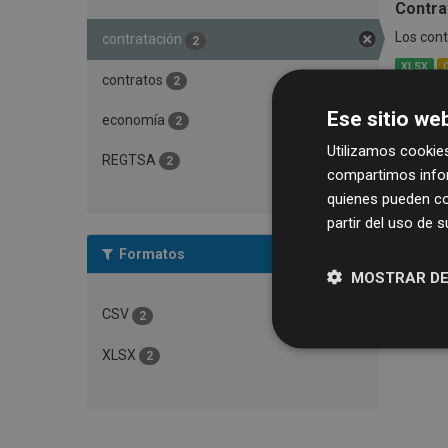
Contra
Los cont
contratación
2
XLSX
contratos
2
Contra
Ese sitio web
economía
2
Contrat
Utilizamos cookies
REGTSA
2
compartimos infor
XLSX
quienes pueden co
partir del uso de 
Formatos
MOSTRAR DE
CSV
2
XLSX
2