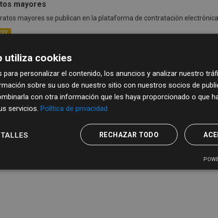
tos mayores
ratos mayores se publican en la plataforma de contratación electróni
CSV
tos menores
 utiliza cookies
os menores REGTSA
 para personalizar el contenido, los anuncios y analizar nuestro trá
mación sobre su uso de nuestro sitio con nuestros socios de publici
CSV
mbinarla con otra información que les haya proporcionado o que ha
sus servicios.
Política de privacidad
TALLES
RECHAZAR TODO
ACE
POWE