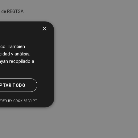
ca de REGTSA
×
fico. También
dad y análisis,
yan recopilado a
PTAR TODO
RED BY COOKIESCRIPT