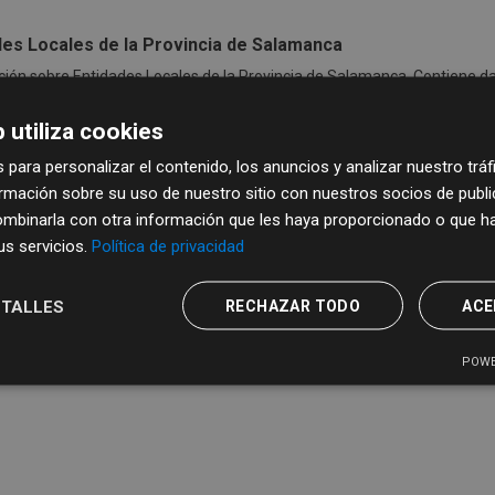
des Locales de la Provincia de Salamanca
ión sobre Entidades Locales de la Provincia de Salamanca. Contiene da
nidades y sus vías de contacto.
 utiliza cookies
CSV
XML
 para personalizar el contenido, los anuncios y analizar nuestro trá
mación sobre su uso de nuestro sitio con nuestros socios de publici
mbinarla con otra información que les haya proporcionado o que ha
sus servicios.
Política de privacidad
TALLES
RECHAZAR TODO
ACE
POWE