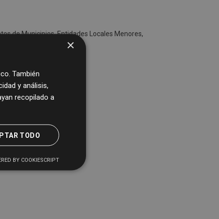
tos de Municipios, Entidades Locales Menores,
×
fico. También
dad y análisis,
yan recopilado a
PTAR TODO
RED BY COOKIESCRIPT