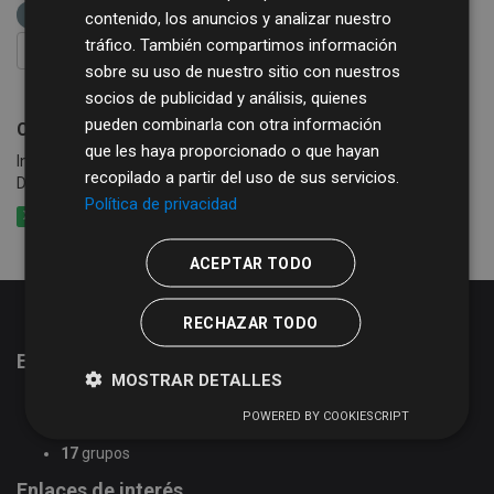
fomento
contenido, los anuncios y analizar nuestro
tráfico. También compartimos información
FILTRAR RESULTADOS
sobre su uso de nuestro sitio con nuestros
socios de publicidad y análisis, quienes
pueden combinarla con otra información
Contenedores de Recogida Selectiva
que les haya proporcionado o que hayan
Información sobre los Contenedores de Recogida Selectiva de la
recopilado a partir del uso de sus servicios.
Diputación Provincial de Salamanca.
Política de privacidad
XLSX
CSV
XML
ACEPTAR TODO
RECHAZAR TODO
Estadísticas del portal de datos abiertos
MOSTRAR DETALLES
51
conjuntos de datos
POWERED BY COOKIESCRIPT
2
organizaciones
17
grupos
Enlaces de interés