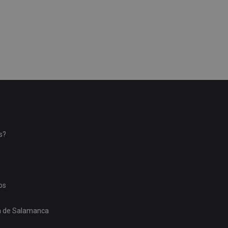
s?
os
ón de Salamanca