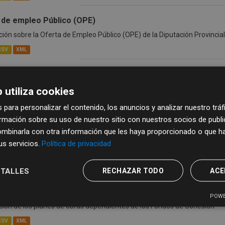
 de empleo Público (OPE)
ión sobre la Oferta de Empleo Público (OPE) de la Diputación Provinci
CSV
XML
des Locales de la Provincia de Salamanca
ión sobre Entidades Locales de la Provincia de Salamanca. Contiene da
 utiliza cookies
nidades y sus vías de contacto.
 para personalizar el contenido, los anuncios y analizar nuestro trá
CSV
XML
mación sobre su uso de nuestro sitio con nuestros socios de publici
mbinarla con otra información que les haya proporcionado o que ha
e Obras de la Diputación Provincial de Salamanca
sus servicios.
Política de privacidad
ión sobre Plan de Obras de la Diputación Provincial de Salamanca
CSV
XML
TALLES
RECHAZAR TODO
ACE
 de Cohesión
POWE
ión de los planes de obras dependientes de los Fondos de Cohesión
CSV
XML