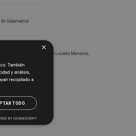
al de Salamanca
×
tos de Municipios, Entidades Locales Menores,
fico. También
dad y análisis,
yan recopilado a
PTAR TODO
RED BY COOKIESCRIPT