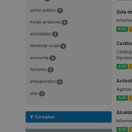
sector público
7
Guía d
Informac
medio ambiente
6
XLSX
actividades
4
Catálo
bienestar social
4
Catálogo
economía
Diputació
4
XLSX
fomento
4
Activid
presupuestos
4
Agenda C
plan
3
XLSX
Alcald
Formatos
Informac
XLSX