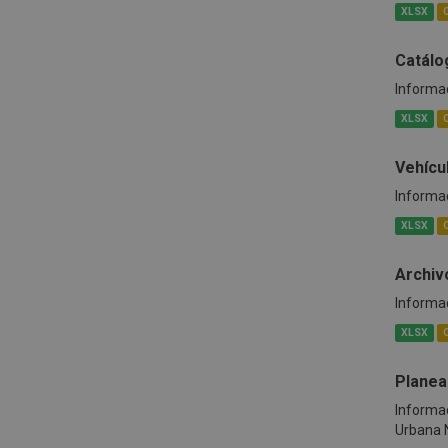
XLSX
Catálo
Informac
XLSX
Vehícu
Informac
XLSX
Archivo
Informac
XLSX
Planea
Informac
Urbana N