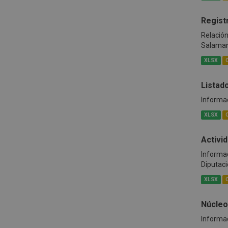
Regist
Relación
Salama
XLSX
Listad
Informac
XLSX
Activi
Informac
Diputac
XLSX
Núcleo
Informac