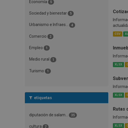
Economía
5
Cotiza
Sociedad y bienestar
5
Informac
Urbanismo e Infraes...
4
actualid
CSV
X
Comercio
2
Inmueb
Empleo
1
Informac
Medio rural
1
XLSX
Turismo
1
Subven
Informac
XLSX
etiquetas
Rutas 
diputación de salam...
35
Informac
XLSX
cultura
7