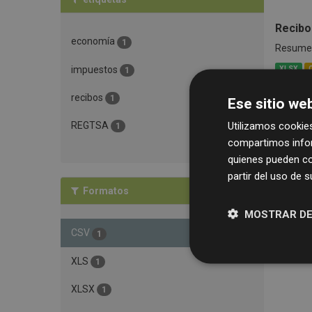
Recibo
economía
1
Resumen 
impuestos
XLSX
1
recibos
1
Ese sitio web
Utilizamos cookies
REGTSA
1
compartimos infor
quienes pueden co
partir del uso de 
Formatos
MOSTRAR DE
CSV
1
XLS
1
XLSX
1