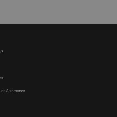
s?
os
ón de Salamanca