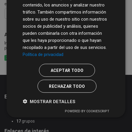
etiquetas:
alcaldes
contenido, los anuncios y analizar nuestro
tráfico. También compartimos información
FILTRAR RESULTADOS
sobre su uso de nuestro sitio con nuestros
socios de publicidad y análisis, quienes
pueden combinarla con otra información
Alcaldes de la provincia de Salamanca
que les haya proporcionado o que hayan
Información sobre Alcaldes/as de los Ayuntamientos de la
recopilado a partir del uso de sus servicios.
Provincia de Salamanca.
Política de privacidad
XLSX
CSV
XML
ACEPTAR TODO
RECHAZAR TODO
Estadísticas del portal de datos abiertos
MOSTRAR DETALLES
51
conjuntos de datos
POWERED BY COOKIESCRIPT
2
organizaciones
17
grupos
Enlaces de interés