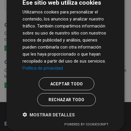
Ese sitio web utiliza cookies
FILTRAR RESULTADOS
Utilizamos cookies para personalizar el
contenido, los anuncios y analizar nuestro
Consumo de agua
tráfico. También compartimos información
sobre su uso de nuestro sitio con nuestros
Consumo de agua por calles y periodo en los municipios que
cobran exclusivamente la tasa de agua
socios de publicidad y análisis, quienes
pueden combinarla con otra información
XLSX
CSV
XLS
que les haya proporcionado o que hayan
recopilado a partir del uso de sus servicios.
Consumo de agua, basura y alcantarillado
Política de privacidad
Consumo de agua por calle y periodo en los municipios que cobran
la tasa de agua conjuntamente con basura y alcantarillado
ACEPTAR TODO
XLSX
CSV
XLS
RECHAZAR TODO
MOSTRAR DETALLES
Estadísticas del portal de datos abiertos
POWERED BY COOKIESCRIPT