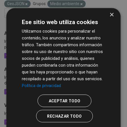
GeoJSON
Grupos:
Medio ambiente
×
FILTRAR RESULTADOS
Ese sitio web utiliza cookies
Utilizamos cookies para personalizar el
Abastecimiento de distribución
contenido, los anuncios y analizar nuestro
Información sobre el abastecimiento de distribución de la
tráfico. También compartimos información
provincia de Salamanca
sobre su uso de nuestro sitio con nuestros
GeoJSON
XLSX
CSV
XML
socios de publicidad y análisis, quienes
pueden combinarla con otra información
Abastecimiento de captación
que les haya proporcionado o que hayan
Información sobre el abastecimiento de captación de la provincia
recopilado a partir del uso de sus servicios.
de Salamanca
Política de privacidad
GeoJSON
XLSX
CSV
XML
ACEPTAR TODO
Vertederos
Información sobre los vertederos de la provincia de Salamanca
RECHAZAR TODO
GeoJSON
XLSX
CSV
XML