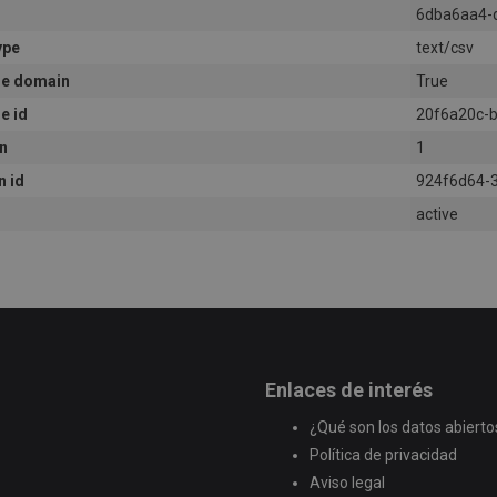
6dba6aa4-
ype
text/csv
e domain
True
e id
20f6a20c-
n
1
n id
924f6d64-
active
Enlaces de interés
¿Qué son los datos abierto
Política de privacidad
Aviso legal