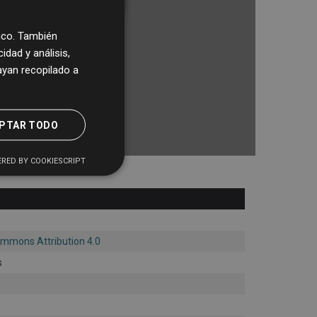
fico. También
dad y análisis,
yan recopilado a
PTAR TODO
RED BY COOKIESCRIPT
ommons Attribution 4.0
s