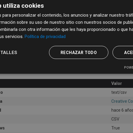
 utiliza cookies
 para personalizar el contenido, los anuncios y analizar nuestro trá
mación sobre su uso de nuestro sitio con nuestros socios de publici
mbinarla con otra información que les haya proporcionado o que ha
sus servicios.
Política de privacidad
TALLES
RECHAZAR TODO
ACE
POWE
mación adicional
Valor
to
text/csv
ia
Creative C
d
hace 6 año
CSV
ews
True