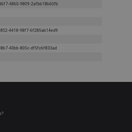
d6f7-4860-9809-2afbb18b60fb
b852-4418-98f7-6f285ab14ed9
38b7-40bb-805c-df5fc6f833ad
s?