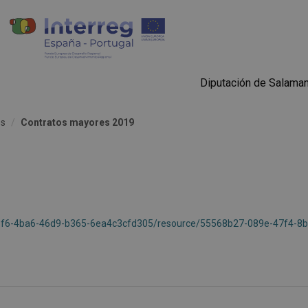
Diputación de Salama
es
Contratos mayores 2019
e06f6-4ba6-46d9-b365-6ea4c3cfd305/resource/55568b27-089e-47f4-8