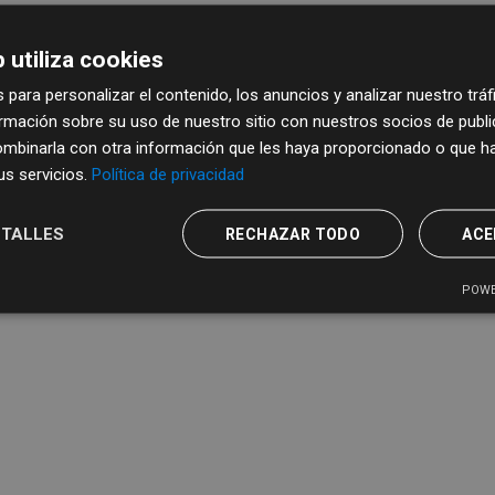
 utiliza cookies
s del impuesto ITVM
del impuesto ITVM
 para personalizar el contenido, los anuncios y analizar nuestro trá
mación sobre su uso de nuestro sitio con nuestros socios de publici
CSV
XLS
mbinarla con otra información que les haya proporcionado o que ha
sus servicios.
Política de privacidad
TALLES
RECHAZAR TODO
ACE
POWE