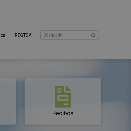
nca
REGTSA
Recibos