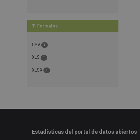
Formatos
CSV
1
XLS
1
XLSX
1
Estadísticas del portal de datos abiertos