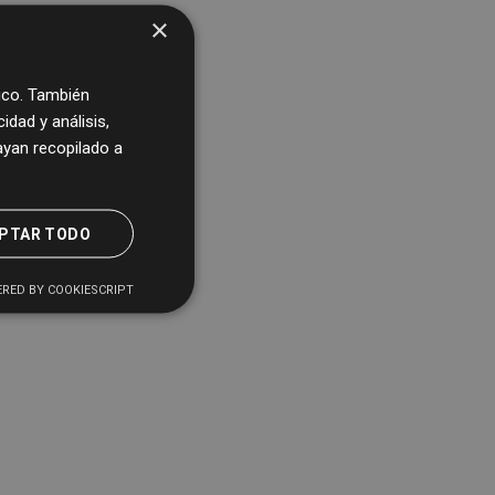
×
fico. También
dad y análisis,
yan recopilado a
PTAR TODO
RED BY COOKIESCRIPT