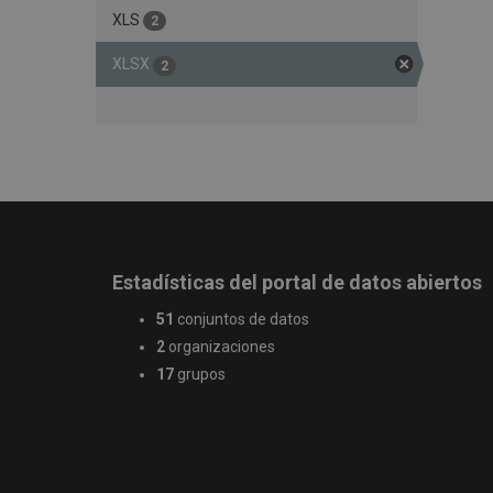
XLS
2
XLSX
2
Estadísticas del portal de datos abiertos
51
conjuntos de datos
2
organizaciones
17
grupos