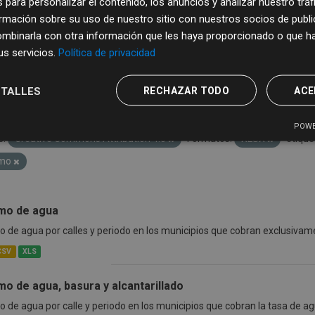
 para personalizar el contenido, los anuncios y analizar nuestro trá
mación sobre su uso de nuestro sitio con nuestros socios de publici
mbinarla con otra información que les haya proporcionado o que ha
sus servicios.
Política de privacidad
TALLES
RECHAZAR TODO
ACE
juntos de datos encontrados
POWE
s:
Creative Commons Attribution 4.0
Formatos:
XLSX
etique
umo
mo de agua
de agua por calles y periodo en los municipios que cobran exclusivam
CSV
XLS
o de agua, basura y alcantarillado
de agua por calle y periodo en los municipios que cobran la tasa de a