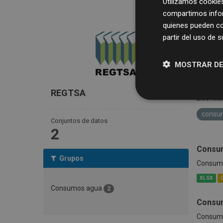
Utilizamos cookies
compartimos infor
quienes pueden co
partir del uso de 
MOSTRAR DE
2 con
REGTSA
Licencia
cons
Conjuntos de datos
2
Consu
Grupos
Consumo 
XLSX
Consumos agua
2
Consum
Consumo 