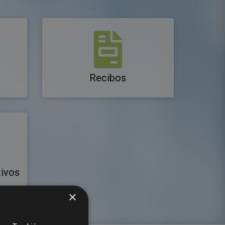
Recibos
tivos
×