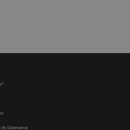
s?
os
ón de Salamanca