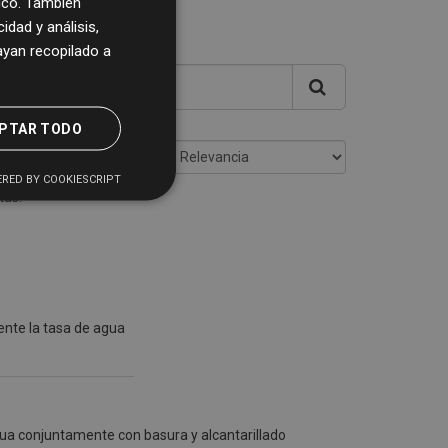
fico. También
dad y análisis,
yan recopilado a
PTAR TODO
Ordenar por
RED BY COOKIESCRIPT
tas:
ente la tasa de agua
gua conjuntamente con basura y alcantarillado