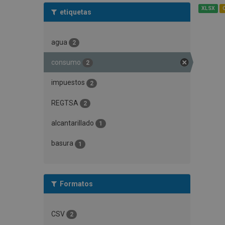
XLSX
etiquetas
agua
2
consumo
2
impuestos
2
REGTSA
2
alcantarillado
1
basura
1
Formatos
CSV
2