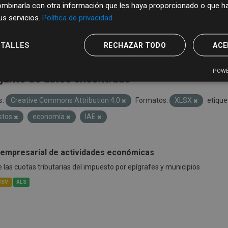
mbinarla con otra información que les haya proporcionado o que ha
sus servicios.
Política de privacidad
TALLES
RECHAZAR TODO
ACE
POWE
junto de datos encontrado
s:
Creative Commons Attribution 4.0
Formatos:
XLSX
etique
stos
economía
IAE
empresarial de actividades económicas
las cuotas tributarias del impuesto por epígrafes y municipios
CSV
XLS