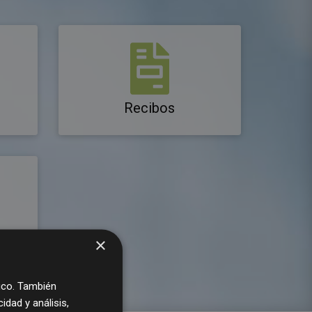
Recibos
tivos
×
fico. También
dad y análisis,