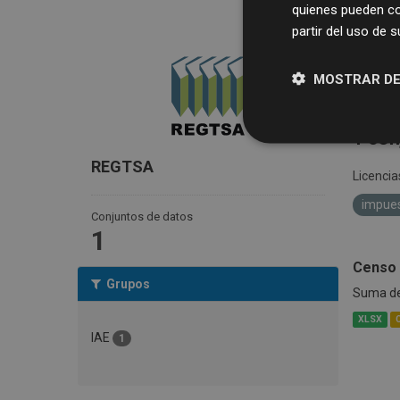
quienes pueden co
partir del uso de 
MOSTRAR DE
1 con
REGTSA
Licencia
impue
Conjuntos de datos
1
Censo 
Grupos
Suma de 
XLSX
IAE
1