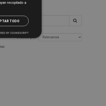
yan recopilado a
PTAR TODO
RED BY COOKIESCRIPT
Ordenar por
tas: