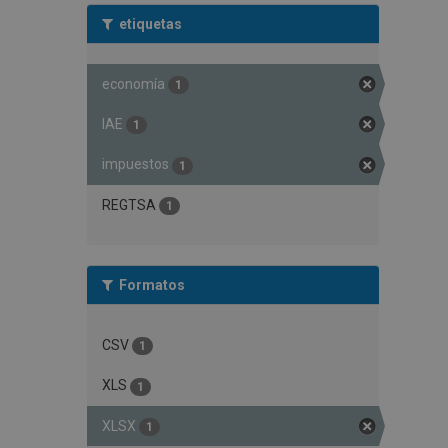
etiquetas
economía
1
IAE
1
impuestos
1
REGTSA
1
Formatos
CSV
1
XLS
1
XLSX
1