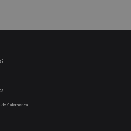
s?
os
ón de Salamanca