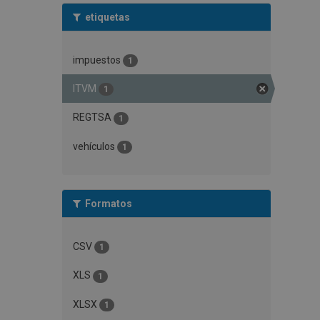
etiquetas
impuestos
1
ITVM
1
REGTSA
1
vehículos
1
Formatos
CSV
1
XLS
1
XLSX
1