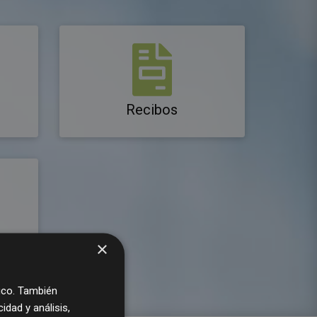
Recibos
tivos
×
fico. También
dad y análisis,