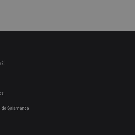
s?
os
ón de Salamanca