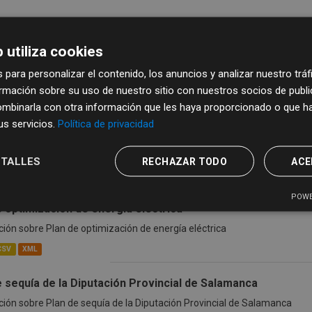
 utiliza cookies
 para personalizar el contenido, los anuncios y analizar nuestro trá
mación sobre su uso de nuestro sitio con nuestros socios de publici
juntos de datos encontrados
mbinarla con otra información que les haya proporcionado o que ha
sus servicios.
Política de privacidad
Medio ambiente
Formatos:
CSV
XLSX
XML
etiqu
 ambiente
TALLES
RECHAZAR TODO
ACE
POWE
e optimización de energía eléctrica
ión sobre Plan de optimización de energía eléctrica
CSV
XML
e sequía de la Diputación Provincial de Salamanca
ión sobre Plan de sequía de la Diputación Provincial de Salamanca