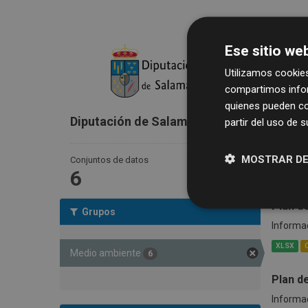
Ese sitio web
Utilizamos cookies
compartimos infor
6 con
quienes pueden co
Diputación de Salamanca
partir del uso de 
Grupos:
medio
MOSTRAR DE
Conjuntos de datos
6
Plan d
Grupos
Informac
XLSX
Medio ambiente
6
Plan d
Informac