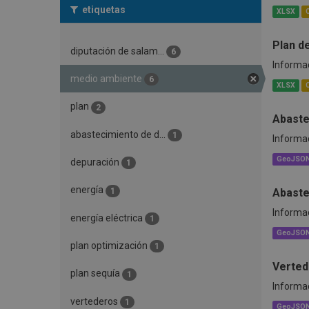
etiquetas
XLSX
Plan d
diputación de salam...
6
Informac
medio ambiente
6
XLSX
plan
2
Abaste
abastecimiento de d...
1
Informac
GeoJSO
depuración
1
energía
1
Abaste
Informac
energía eléctrica
1
GeoJSO
plan optimización
1
Verted
plan sequía
1
Informac
vertederos
1
GeoJSO