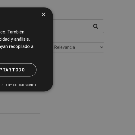
×
fico. También
dad y análisis,
yan recopilado a
Ordenar por
etas:
PTAR TODO
RED BY COOKIESCRIPT