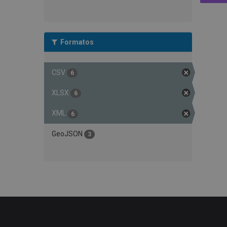
Formatos
CSV
6
XLSX
6
XML
6
GeoJSON
3