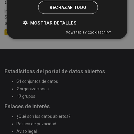
Cotizaciones semanales de la Lonja de Salamanca
RECHAZAR TODO
Información sobre las cotizaciones semanales de la Lonja de
Salamanca (celebradas cada lunes) desde el año 2005 hasta la
MOSTRAR DETALLES
actualidad. Se detalla información sobre la mesa,...
CSV
XLSX
XML
POWERED BY COOKIESCRIPT
Estadísticas del portal de datos abiertos
51
conjuntos de datos
2
organizaciones
17
grupos
Enlaces de interés
¿Qué son los datos abiertos?
Política de privacidad
Aviso legal