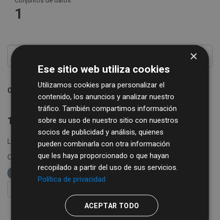
Conjuntos de datos
1
×
Ese sitio web utiliza cookies
Utilizamos cookies para personalizar el
Ordenar por
contenido, los anuncios y analizar nuestro
tráfico. También compartimos información
1 conjunto de datos encontrado
sobre su uso de nuestro sitio con nuestros
socios de publicidad y análisis, quienes
Licencias:
Creative Commons Attribution 4.0
pueden combinarla con otra información
que les haya proporcionado o que hayan
Organizaciones:
Diputación de Salamanca
Formatos:
recopilado a partir del uso de sus servicios.
CSV
etiquetas:
cotizaciones
agricultura
Política de privacidad
FILTRAR RESULTADOS
ACEPTAR TODO