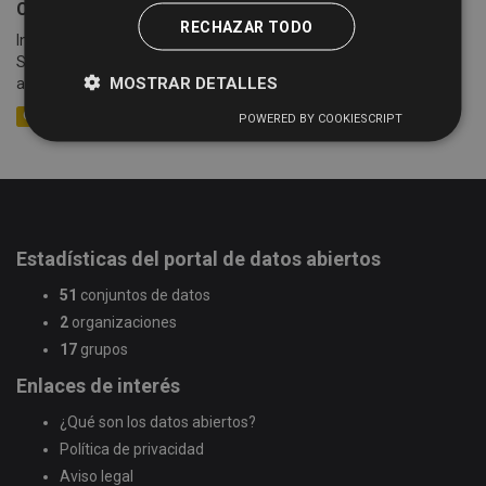
Cotizaciones semanales de la Lonja de Salamanca
RECHAZAR TODO
Información sobre las cotizaciones semanales de la Lonja de
Salamanca (celebradas cada lunes) desde el año 2005 hasta la
MOSTRAR DETALLES
actualidad. Se detalla información sobre la mesa,...
CSV
XLSX
XML
POWERED BY COOKIESCRIPT
Estadísticas del portal de datos abiertos
51
conjuntos de datos
2
organizaciones
17
grupos
Enlaces de interés
¿Qué son los datos abiertos?
Política de privacidad
Aviso legal