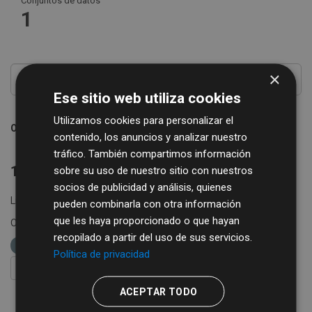
Conjuntos de datos
1
×
Ese sitio web utiliza cookies
Utilizamos cookies para personalizar el
Ordenar por
contenido, los anuncios y analizar nuestro
tráfico. También compartimos información
1 conjunto de datos encontrado
sobre su uso de nuestro sitio con nuestros
socios de publicidad y análisis, quienes
Licencias:
Creative Commons Attribution 4.0
pueden combinarla con otra información
que les haya proporcionado o que hayan
Organizaciones:
Diputación de Salamanca
etiquetas:
recopilado a partir del uso de sus servicios.
ganadería
cotizaciones
agricultura
Política de privacidad
FILTRAR RESULTADOS
ACEPTAR TODO