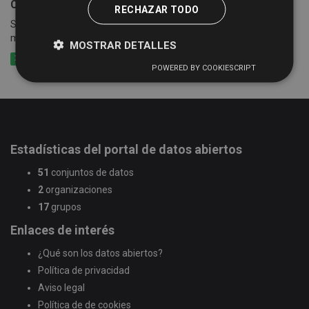
Censo empresarial de actividades económicas
RECHAZAR TODO
Suma de las cuotas tributarias del impuesto por epígrafes y
municipios
MOSTRAR DETALLES
XLSX
CSV
XLS
POWERED BY COOKIESCRIPT
Estadísticas del portal de datos abiertos
51
conjuntos de datos
2
organizaciones
17
grupos
Enlaces de interés
¿Qué son los datos abiertos?
Política de privacidad
Aviso legal
Política de de cookies