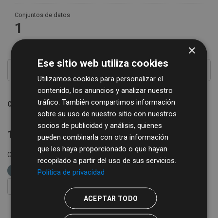
Conjuntos de datos
1
×
Ese sitio web utiliza cookies
Utilizamos cookies para personalizar el
contenido, los anuncios y analizar nuestro
tráfico. También compartimos información
Ordenar por
sobre su uso de nuestro sitio con nuestros
socios de publicidad y análisis, quienes
1 conjunto de datos encontrado
pueden combinarla con otra información
que les haya proporcionado o que hayan
Grupos:
IAE
Formatos:
XLSX
etiquetas:
recopilado a partir del uso de sus servicios.
impuestos
REGTSA
IAE
Política de privacidad
FILTRAR RESULTADOS
ACEPTAR TODO