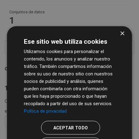
Conjuntos de datos
1
×
Ese sitio web utiliza cookies
Utilizamos cookies para personalizar el
contenido, los anuncios y analizar nuestro
tráfico. También compartimos información
Ordenar por
sobre su uso de nuestro sitio con nuestros
socios de publicidad y análisis, quienes
1 conjunto de datos encontrado
pueden combinarla con otra información
que les haya proporcionado o que hayan
Organizaciones:
REGTSA
Formatos:
CSV
XLSX
recopilado a partir del uso de sus servicios.
Política de privacidad
etiquetas:
impuestos
REGTSA
IAE
FILTRAR RESULTADOS
ACEPTAR TODO