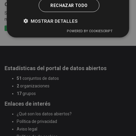
Censo empresarial de actividades económicas
RECHAZAR TODO
Suma de las cuotas tributarias del impuesto por epígrafes y
municipios
MOSTRAR DETALLES
XLSX
CSV
XLS
POWERED BY COOKIESCRIPT
Estadísticas del portal de datos abiertos
51
conjuntos de datos
2
organizaciones
17
grupos
Enlaces de interés
¿Qué son los datos abiertos?
Política de privacidad
Aviso legal