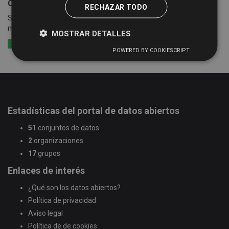
Censo empresarial de actividades económicas
RECHAZAR TODO
Suma de las cuotas tributarias del impuesto por epígrafes y
municipios
MOSTRAR DETALLES
XLSX
CSV
XLS
POWERED BY COOKIESCRIPT
Estadísticas del portal de datos abiertos
51
conjuntos de datos
2
organizaciones
17
grupos
Enlaces de interés
¿Qué son los datos abiertos?
Política de privacidad
Aviso legal
Política de de cookies