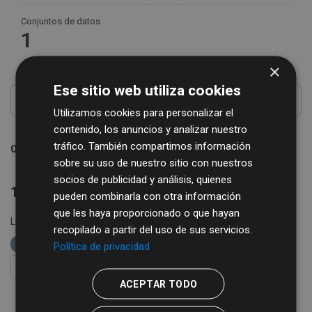
Conjuntos de datos
1
×
Ese sitio web utiliza cookies
Utilizamos cookies para personalizar el
contenido, los anuncios y analizar nuestro
tráfico. También compartimos información
Ordenar por
sobre su uso de nuestro sitio con nuestros
socios de publicidad y análisis, quienes
1 conjunto de datos encontrado
pueden combinarla con otra información
que les haya proporcionado o que hayan
Licencias:
Creative Commons Attribution 4.0
etiquetas:
recopilado a partir del uso de sus servicios.
economía
Política de privacidad
FILTRAR RESULTADOS
ACEPTAR TODO