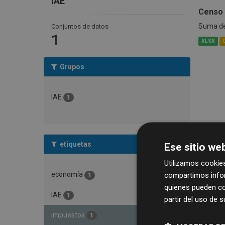
IAE
Censo 
Suma de 
Conjuntos de datos
1
XLSX
Grupos
IAE
1
etiquetas
Ese sitio web
Utilizamos cookies
economía
compartimos infor
1
quienes pueden co
IAE
1
partir del uso de 
impuestos
1