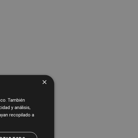
×
fico. También
dad y análisis,
yan recopilado a