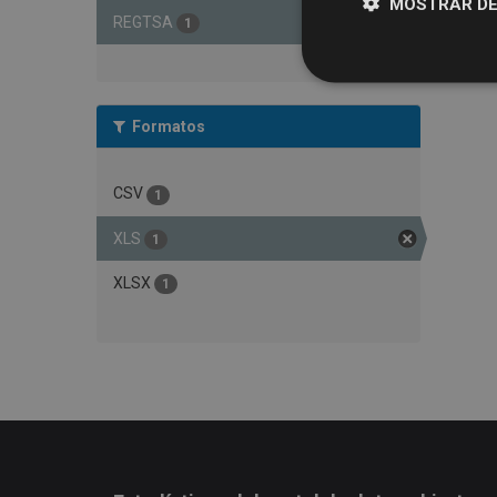
MOSTRAR DE
REGTSA
1
Formatos
CSV
1
XLS
1
XLSX
1