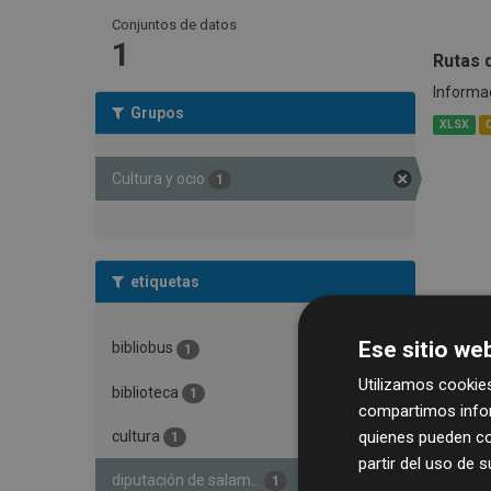
Conjuntos de datos
1
Rutas 
Informac
Grupos
XLSX
Cultura y ocio
1
etiquetas
Ese sitio web
bibliobus
1
Utilizamos cookies
biblioteca
1
compartimos infor
quienes pueden co
cultura
1
partir del uso de 
diputación de salam...
1