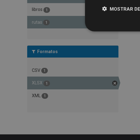
MOSTRAR DE
libros
1
rutas
1
Formatos
CSV
1
XLSX
1
XML
1