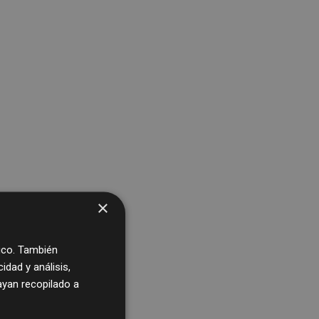
×
fico. También
dad y análisis,
yan recopilado a