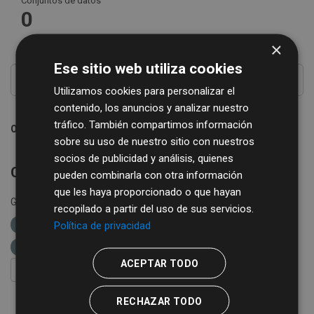
Conjuntos de datos
0
×
Ese sitio web utiliza cookies
Utilizamos cookies para personalizar el
contenido, los anuncios y analizar nuestro
tráfico. También compartimos información
Ordenar por
sobre su uso de nuestro sitio con nuestros
socios de publicidad y análisis, quienes
Conjuntos de datos no encontrados
pueden combinarla con otra información
que les haya proporcionado o que hayan
Grupos:
cultura-y-turismo
etiquetas:
cultura
recopilado a partir del uso de sus servicios.
Política de privacidad
diputación de salamanca
biblioteca
libros
bibliobus
ACEPTAR TODO
FILTRAR RESULTADOS
RECHAZAR TODO