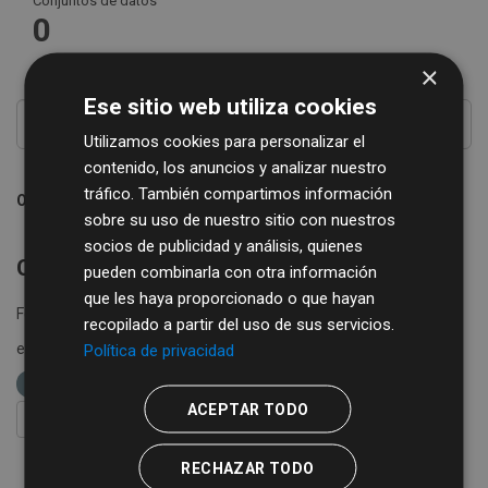
Conjuntos de datos
0
×
Ese sitio web utiliza cookies
Utilizamos cookies para personalizar el
contenido, los anuncios y analizar nuestro
tráfico. También compartimos información
Ordenar por
sobre su uso de nuestro sitio con nuestros
socios de publicidad y análisis, quienes
Conjuntos de datos no encontrados
pueden combinarla con otra información
que les haya proporcionado o que hayan
Formatos:
CSV
XLSX
Grupos:
cultura-y-turismo
recopilado a partir del uso de sus servicios.
Política de privacidad
etiquetas:
cultura
diputación de salamanca
bibliobus
ACEPTAR TODO
FILTRAR RESULTADOS
RECHAZAR TODO