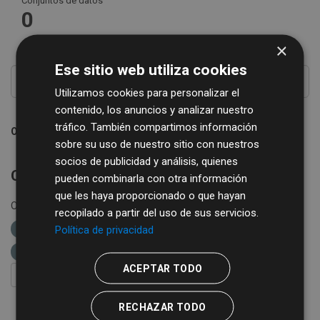
Conjuntos de datos
0
×
Ese sitio web utiliza cookies
Utilizamos cookies para personalizar el
contenido, los anuncios y analizar nuestro
tráfico. También compartimos información
Ordenar por
sobre su uso de nuestro sitio con nuestros
socios de publicidad y análisis, quienes
Conjuntos de datos no encontrados
pueden combinarla con otra información
que les haya proporcionado o que hayan
Organizaciones:
diputacion-de-salamanca
Grupos:
recopilado a partir del uso de sus servicios.
Política de privacidad
cultura-y-turismo
etiquetas:
cultura
biblioteca
bibliobus
ACEPTAR TODO
FILTRAR RESULTADOS
RECHAZAR TODO