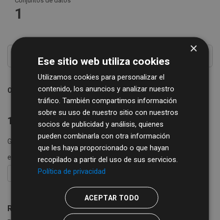
Conjuntos de datos
1
×
Ese sitio web utiliza cookies
Utilizamos cookies para personalizar el
contenido, los anuncios y analizar nuestro
Ordenar por
tráfico. También compartimos información
sobre su uso de nuestro sitio con nuestros
1 conjunto de datos encontrado
socios de publicidad y análisis, quienes
pueden combinarla con otra información
Grupos:
Comercio
Turismo
Formatos:
XLSX
que les haya proporcionado o que hayan
etiquetas:
restaurantes
recopilado a partir del uso de sus servicios.
Política de privacidad
FILTRAR RESULTADOS
ACEPTAR TODO
Registro Turístico de la Provincia de Salamanca