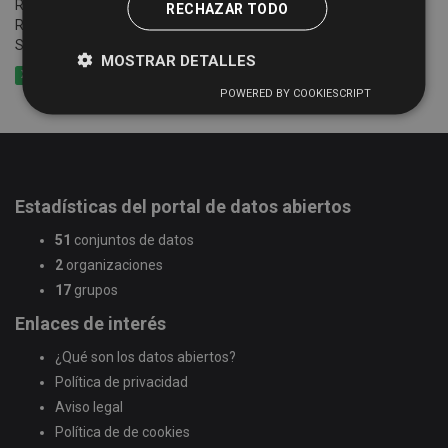
Relación e información de establecimientos registrados en el
RECHAZAR TODO
Registro Turístico de la Junta de Castilla y León de la Provincia de
Salamanca
MOSTRAR DETALLES
XLSX
CSV
GeoJSON
POWERED BY COOKIESCRIPT
Estadísticas del portal de datos abiertos
51
conjuntos de datos
2
organizaciones
17
grupos
Enlaces de interés
¿Qué son los datos abiertos?
Política de privacidad
Aviso legal
Política de de cookies