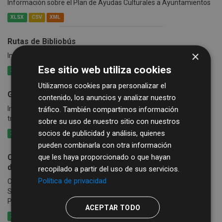
Información sobre el Plan de Ayudas Culturales a Ayuntamientos
XLSX
CSV
XML
Rutas de Bibliobús
×
Información de las rutas y calendario del Servicio de Bibliobús
Ese sitio web utiliza cookies
XLSX
CSV
XML
Utilizamos cookies para personalizar el
Guía de Recursos Culturales
contenido, los anuncios y analizar nuestro
Información sobre grupos, artistas, empresas..., que se ofertan a
tráfico. También compartimos información
través de la Guía de Recursos Culturales
sobre su uso de nuestro sitio con nuestros
socios de publicidad y análisis, quienes
XLSX
CSV
XML
pueden combinarla con otra información
que les haya proporcionado o que hayan
Catálogo de publicaciones de la Diputación Provincial
de Salamanca
recopilado a partir del uso de sus servicios.
Política de privacidad
Catálogo de las publicaciones de la Diputación Provincial de
Salamanca, que incluye las ediciones de la Sección de
Publicaciones de Diputación y las del Instituto de las...
ACEPTAR TODO
XLSX
CSV
XML