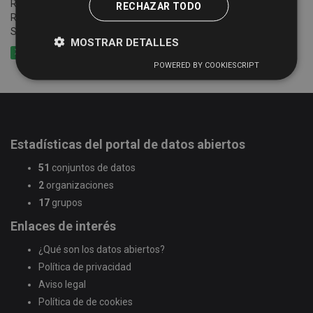
Relación e información de establecimientos registrados en el
RECHAZAR TODO
Registro Turístico de la Junta de Castilla y León de la Provincia de
Salamanca
MOSTRAR DETALLES
XLSX
CSV
GeoJSON
POWERED BY COOKIESCRIPT
Estadísticas del portal de datos abiertos
51
conjuntos de datos
2
organizaciones
17
grupos
Enlaces de interés
¿Qué son los datos abiertos?
Política de privacidad
Aviso legal
Política de de cookies