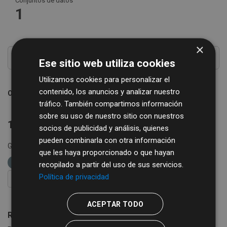
Conjuntos de datos
1
×
Ese sitio web utiliza cookies
Utilizamos cookies para personalizar el
contenido, los anuncios y analizar nuestro
Ordenar por
tráfico. También compartimos información
sobre su uso de nuestro sitio con nuestros
1 conjunto de datos encontrado
socios de publicidad y análisis, quienes
pueden combinarla con otra información
Grupos:
Turismo
Comercio
etiquetas:
que les haya proporcionado o que hayan
restaurantes
recopilado a partir del uso de sus servicios.
Política de privacidad
FILTRAR RESULTADOS
ACEPTAR TODO
Registro Turístico de la Provincia de Salamanca