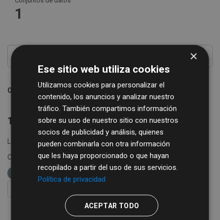
Conjuntos de datos
1
×
Ese sitio web utiliza cookies
Utilizamos cookies para personalizar el
Ordenar por
contenido, los anuncios y analizar nuestro
tráfico. También compartimos información
1 conjunto de datos encontrado
sobre su uso de nuestro sitio con nuestros
socios de publicidad y análisis, quienes
Licencias:
Creative Commons Attribution 4.0
pueden combinarla con otra información
que les haya proporcionado o que hayan
Organizaciones:
Diputación de Salamanca
Grupos:
recopilado a partir del uso de sus servicios.
Comercio
etiquetas:
turismo
alojamientos
Política de privacidad
FILTRAR RESULTADOS
ACEPTAR TODO