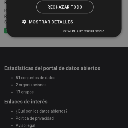
Registro Turístico de la Provincia de Salamanca
RECHAZAR TODO
Relación e información de establecimientos registrados en el
Registro Turístico de la Junta de Castilla y León de la Provincia de
MOSTRAR DETALLES
Salamanca
XLSX
CSV
GeoJSON
POWERED BY COOKIESCRIPT
Estadísticas del portal de datos abiertos
51
conjuntos de datos
2
organizaciones
17
grupos
Enlaces de interés
¿Qué son los datos abiertos?
Política de privacidad
Aviso legal