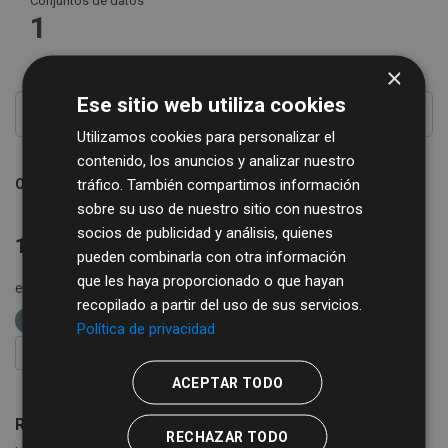
Conjuntos de datos
1
×
Ese sitio web utiliza cookies
Utilizamos cookies para personalizar el
contenido, los anuncios y analizar nuestro
tráfico. También compartimos información
Ordenar por
sobre su uso de nuestro sitio con nuestros
socios de publicidad y análisis, quienes
1 conjunto de datos encontrado
pueden combinarla con otra información
que les haya proporcionado o que hayan
etiquetas:
rutas
diputación de salamanca
libros
recopilado a partir del uso de sus servicios.
bibliobus
cultura
Política de privacidad
FILTRAR RESULTADOS
ACEPTAR TODO
Rutas de Bibliobús
RECHAZAR TODO