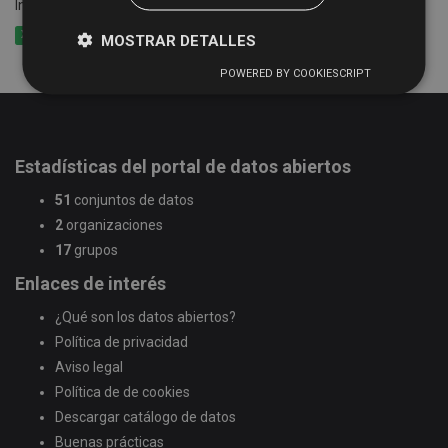
Información de las rutas y calendario del Servicio de Bibliobús
XLSX
CSV
XML
MOSTRAR DETALLES
POWERED BY COOKIESCRIPT
Estadísticas del portal de datos abiertos
51
conjuntos de datos
2
organizaciones
17
grupos
Enlaces de interés
¿Qué son los datos abiertos?
Política de privacidad
Aviso legal
Política de de cookies
Descargar catálogo de datos
Buenas prácticas