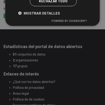
RECHAZAR TODO
Rutas de Bibliobús
Información de las rutas y calendario del Servicio de Bibliobús
MOSTRAR DETALLES
XLSX
CSV
XML
POWERED BY COOKIESCRIPT
Estadísticas del portal de datos abiertos
51
conjuntos de datos
2
organizaciones
17
grupos
Enlaces de interés
¿Qué son los datos abiertos?
Política de privacidad
Aviso legal
Política de de cookies