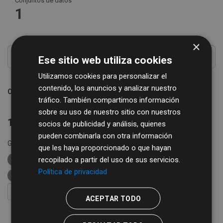
Conjuntos de datos
1
×
Ese sitio web utiliza cookies
Utilizamos cookies para personalizar el
contenido, los anuncios y analizar nuestro
Ordenar por
tráfico. También compartimos información
sobre su uso de nuestro sitio con nuestros
1 conjunto de datos encontrado
socios de publicidad y análisis, quienes
pueden combinarla con otra información
Grupos:
Cultura y ocio
Formatos:
XML
etiquetas:
que les haya proporcionado o que hayan
recopilado a partir del uso de sus servicios.
rutas
diputación de salamanca
libros
Política de privacidad
bibliobus
FILTRAR RESULTADOS
ACEPTAR TODO