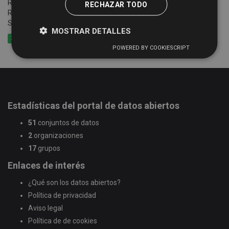
Relación e información de establecimientos registrados en el
RECHAZAR TODO
Registro Turístico de la Junta de Castilla y León de la Provincia de
Salamanca
MOSTRAR DETALLES
XLSX
CSV
GeoJSON
POWERED BY COOKIESCRIPT
Estadísticas del portal de datos abiertos
51
conjuntos de datos
2
organizaciones
17
grupos
Enlaces de interés
¿Qué son los datos abiertos?
Política de privacidad
Aviso legal
Política de de cookies