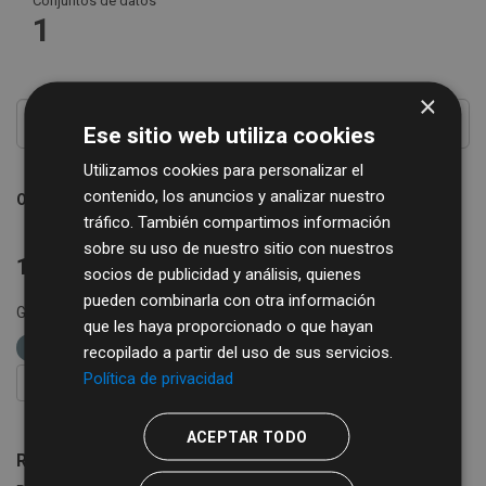
Conjuntos de datos
1
×
Ese sitio web utiliza cookies
Utilizamos cookies para personalizar el
contenido, los anuncios y analizar nuestro
Ordenar por
tráfico. También compartimos información
sobre su uso de nuestro sitio con nuestros
1 conjunto de datos encontrado
socios de publicidad y análisis, quienes
pueden combinarla con otra información
Grupos:
Comercio
Turismo
etiquetas:
que les haya proporcionado o que hayan
restaurantes
turismo
recopilado a partir del uso de sus servicios.
Política de privacidad
FILTRAR RESULTADOS
ACEPTAR TODO
Registro Turístico de la Provincia de Salamanca