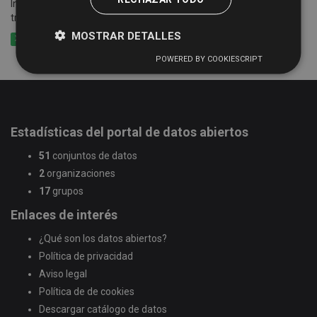
Información sobre grupos, artistas, empresas..., que se ofertan a
través de la Guía de Recursos Culturales
MOSTRAR DETALLES
XLSX
CSV
XML
POWERED BY COOKIESCRIPT
Estadísticas del portal de datos abiertos
51
conjuntos de datos
2
organizaciones
17
grupos
Enlaces de interés
¿Qué son los datos abiertos?
Política de privacidad
Aviso legal
Política de de cookies
Descargar catálogo de datos