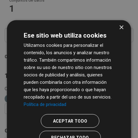
Conjuntos de datos
1
×
Ese sitio web utiliza cookies
Utilizamos cookies para personalizar el
contenido, los anuncios y analizar nuestro
Ordenar por
tráfico. También compartimos información
sobre su uso de nuestro sitio con nuestros
socios de publicidad y análisis, quienes
1 conjunto de datos encontrado
pueden combinarla con otra información
Organizaciones:
Diputación de Salamanca
Formatos:
que les haya proporcionado o que hayan
recopilado a partir del uso de sus servicios.
XML
etiquetas:
espectáculos
Política de privacidad
FILTRAR RESULTADOS
ACEPTAR TODO
Guía de Recursos Culturales
RECHAZAR TODO